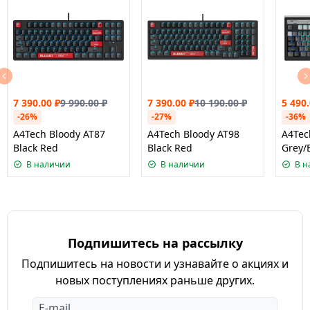
7 390.00
₽
9 990.00
₽
7 390.00
₽
10 190.00
₽
5 490
-26%
-27%
-36%
A4Tech Bloody AT87
A4Tech Bloody AT98
A4Tec
Black Red
Black Red
Grey/
В наличии
В наличии
В н
Подпишитесь на рассылку
Подпишитесь на новости и узнавайте о акциях и
новых поступлениях раньше других.