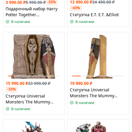
13 990.00
₽
24 490.00
₽
3 990.00
₽
5 990.00
₽
-33%
-43%
Подарочный набор Harry
Potter Together
Статуэтка E.T. E.T. &Elliot
Стакан+Кружка+Подстаканники
В наличии
В наличии
15 990.00
₽
23 990.00
₽
19 990.00
₽
-33%
Статуэтка Universal
Monsters The Mummy
Статуэтка Universal
Regular
Monsters The Mummy
В наличии
Deluxe
В наличии