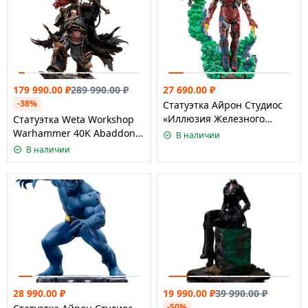
179 990.00
₽
289 990.00
₽
27 690.00
₽
-38%
Статуэтка Айрон Студиос
«Иллюзия Железного
Статуэтка Weta Workshop
человека» (Человек-паук:
Warhammer 40K Abaddon
В наличии
Вдали от дома), издание
the Despoiler Limited
В наличии
Делюкс 1
Edition
28 990.00
₽
19 990.00
₽
39 990.00
₽
-50%