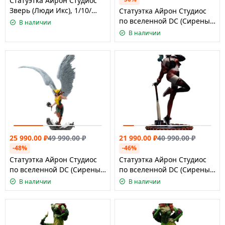
Статуэтка Айрон Студиос
Зверь (Люди Икс), 1/10/
Статуэтка Айрон Студиос
Iron Studios X-Men - Beast
по вселенной DC (Сирены
В наличии
Statue Art Scale 1/10
Готэмсити) - Женщина-
В наличии
Кошка, масштаб 1:10
25 990.00
₽
49 990.00
₽
21 990.00
₽
40 990.00
₽
-48%
-46%
Статуэтка Айрон Студиос
Статуэтка Айрон Студиос
по вселенной DC (Сирены
по вселенной DC (Сирены
Готэмсити) - Орлица,
Готэмсити) - Харли Квин,
В наличии
В наличии
масштаб 1:10
масштаб 1:10