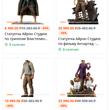
20 990.00
₽
25 483.00
₽
8 490.00
₽
15 283.00
₽
-44%
-18%
Статуэтка Айрон Студиос
по трилогии Властелин
Статуэтка Айрон Студиос
Колец - Пиппин масштаб
по фильму Анчартед -
В наличии
1:10
Натан Дрейк Делюкс
В наличии
версия, масштаб 1:10
10 990.00
₽
20 383.00
₽
25 990.00
₽
49 990.00
₽
-46%
-48%