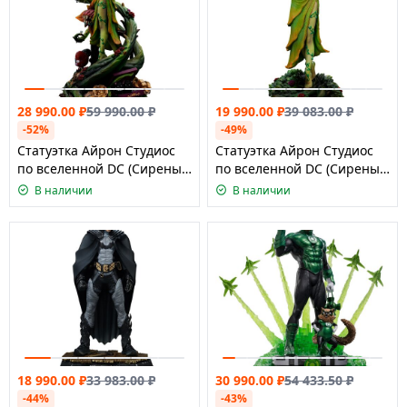
28 990.00
₽
59 990.00
₽
19 990.00
₽
39 083.00
₽
-52%
-49%
Статуэтка Айрон Студиос
Статуэтка Айрон Студиос
по вселенной DC (Сирены
по вселенной DC (Сирены
Готэмсити) - Ядовитый
Готэмсити) - Ядовитый
В наличии
В наличии
Плющ, версия Делюкс
Плющ, масштаб 1:10
масштаб 1:
18 990.00
₽
33 983.00
₽
30 990.00
₽
54 433.50
₽
-44%
-43%