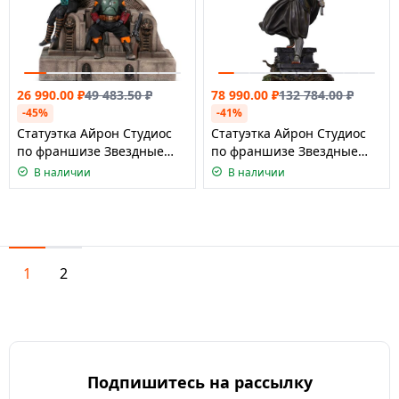
26 990.00
₽
49 483.50
₽
78 990.00
₽
132 784.00
₽
-45%
-41%
Статуэтка Айрон Студиос
Статуэтка Айрон Студиос
по франшизе Звездные
по франшизе Звездные
Войны (Мандалорец) -Боба
Войны - Асока Тано,
В наличии
В наличии
Фетт и Феннек Шанд на
масштаб 1:10
троне, м
1
2
Подпишитесь на рассылку