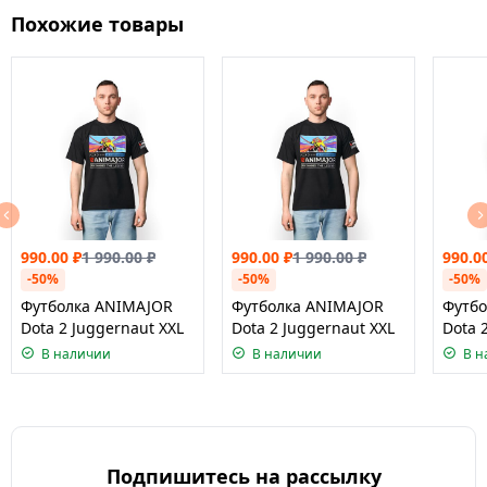
Похожие товары
990.00
₽
1 990.00
₽
990.00
₽
1 990.00
₽
990.0
-50%
-50%
-50%
Футболка ANIMAJOR
Футболка ANIMAJOR
Футб
Dota 2 Juggernaut XXL
Dota 2 Juggernaut XXL
Dota 
В наличии
В наличии
В н
Подпишитесь на рассылку