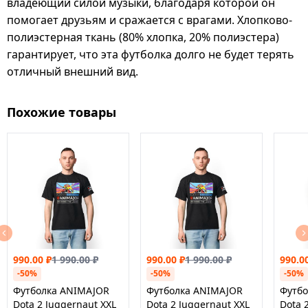
владеющий силой музыки, благодаря которой он
помогает друзьям и сражается с врагами. Хлопково-
полиэстерная ткань (80% хлопка, 20% полиэстера)
гарантирует, что эта футболка долго не будет терять
отличный внешний вид.
Похожие товары
990.00
₽
1 990.00
₽
990.00
₽
1 990.00
₽
990.0
-50%
-50%
-50%
Футболка ANIMAJOR
Футболка ANIMAJOR
Футб
Dota 2 Juggernaut XXL
Dota 2 Juggernaut XXL
Dota 