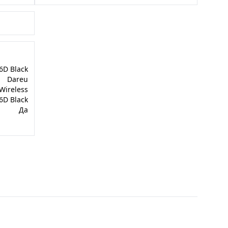
6D Black
Dareu
Wireless
6D Black
Да