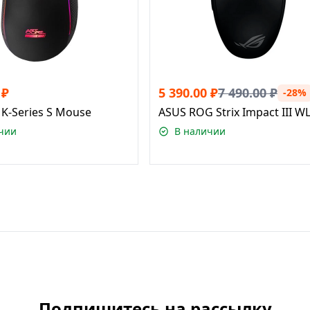
₽
5 390.00
₽
7 490.00
₽
-28%
K-Series S Mouse
ASUS ROG Strix Impact III W
чии
В наличии
Подпишитесь на рассылку