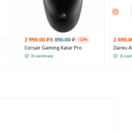
2 990.00
₽
3 390.00
₽
2 690.0
-12%
L
Corsair Gaming Katar Pro
Dareu A
В наличии
В на