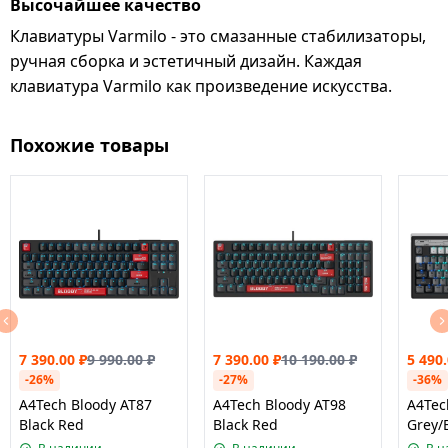
Высочайшее качество
Клавиатуры Varmilo - это смазанные стабилизаторы,
ручная сборка и эстетичный дизайн. Каждая
клавиатура Varmilo как произведение искусства.
Похожие товары
7 390.00
₽
9 990.00
₽
7 390.00
₽
10 190.00
₽
5 490
-26%
-27%
-36%
A4Tech Bloody AT87
A4Tech Bloody AT98
A4Tec
Black Red
Black Red
Grey/