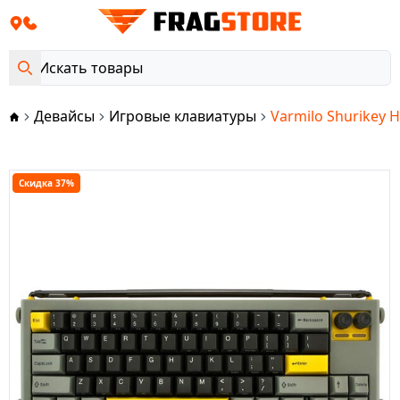
Девайсы
Игровые клавиатуры
Varmilo Shurikey H
Скидка 37%