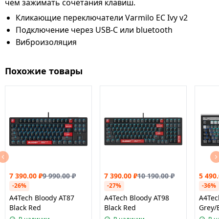
чем зажимать сочетания клавиш.
Кликающие переключатели Varmilo EC Ivy v2
Подключение через USB-C или bluetooth
Виброизоляция
Похожие товары
7 390.00
₽
9 990.00
₽
7 390.00
₽
10 190.00
₽
5 490
-26%
-27%
-36%
A4Tech Bloody AT87
A4Tech Bloody AT98
A4Tec
Black Red
Black Red
Grey/