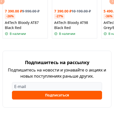
7 390.00
₽
9 990.00
₽
7 390.00
₽
10 190.00
₽
5 490
-26%
-27%
-36%
A4Tech Bloody AT87
A4Tech Bloody AT98
A4Tec
Black Red
Black Red
Grey/
В наличии
В наличии
В н
Подпишитесь на рассылку
Подпишитесь на новости и узнавайте о акциях и
новых поступлениях раньше других.
Подписаться