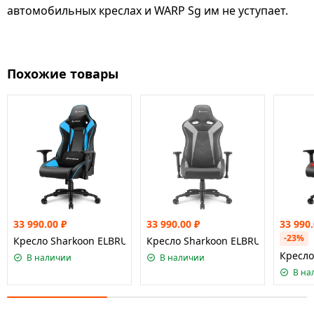
автомобильных креслах и WARP Sg им не уступает.
Похожие товары
33 990.00
₽
33 990.00
₽
33 990
-23%
Кресло Sharkoon ELBRUS 3 Black/Blue
Кресло Sharkoon ELBRUS 3 Black/G
Кресло
В наличии
В наличии
В на