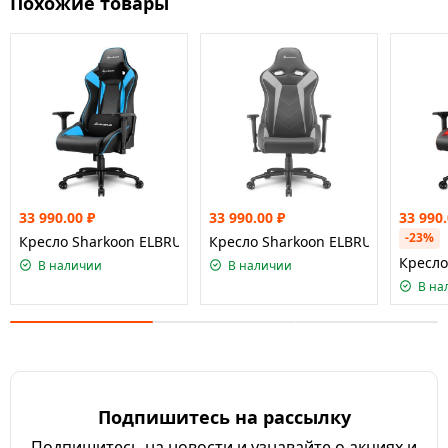
Похожие товары
33 990.00
₽
33 990.00
₽
33 990
-23%
Кресло Sharkoon ELBRUS 3 Black/Blue
Кресло Sharkoon ELBRUS 3 Black/G
Кресло
В наличии
В наличии
В на
Подпишитесь на рассылку
Подпишитесь на новости и узнавайте о акциях и