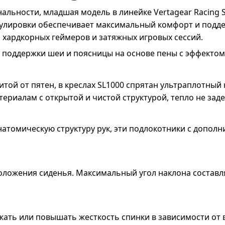
ьности, младшая модель в линейке Vertagear Racing Ser
гулировки обеспечивает максимальный комфорт и подде
я хардкорных геймеров и затяжных игровых сессий.
 поддержки шеи и поясницы на основе пены с эффектом
итой от пятен, в креслах SL1000 спрятан ультраплотн
риалам с открытой и чистой структурой, тепло не заде
атомическую структуру рук, эти подлокотники с дополн
оложения сиденья. Максимальный угол наклона составля
ать или повышать жесткость спинки в зависимости от 