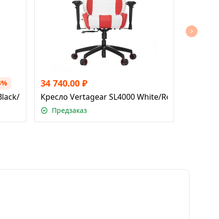
34 740.00
₽
3%
Black/Red
Кресло Vertagear SL4000 White/Red
Предзаказ