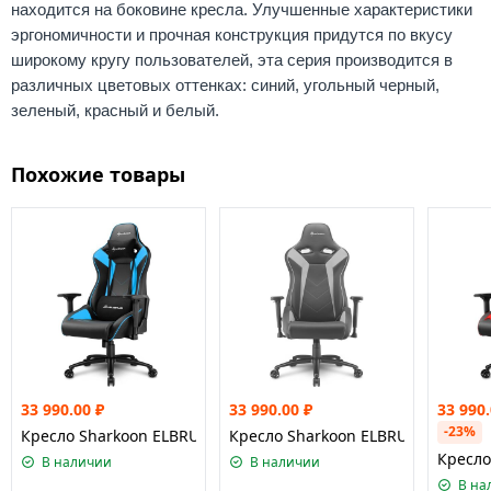
находится на боковине кресла. Улучшенные характеристики
эргономичности и прочная конструкция придутся по вкусу
широкому кругу пользователей, эта серия производится в
различных цветовых оттенках: синий, угольный черный,
зеленый, красный и белый.
Похожие товары
33 990.00
₽
33 990.00
₽
33 990
-23%
Кресло Sharkoon ELBRUS 3 Black/Blue
Кресло Sharkoon ELBRUS 3 Black/G
Кресло
В наличии
В наличии
В на