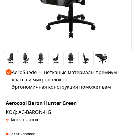
AeroSuede — нетканые материалы премиум-
класса и микроволокно
Эргономичная конструкция поможет вам
устроиться с комфортом и расслабиться
Искусственная кожа отличного качества с
Aerocool Baron Hunter Green
текстурой “под карбон”
КОД:
AC-BARON-HG
Кресло оснащено регулируемыми подушками
Написать отзыв
для головы и спины
Гидравлический газлифт класса 4 выдерживает
Задать вопрос