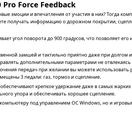
 Pro Force Feedback
ые эмоции и впечатления от участия в них? Тогда компл
удете получать информацию о дорожном покрытии, сцепл
вает угол поворота до 900 градусов, что позволяет ег
твенной замшей и тактильно приятно даже при долгом и
правлять дополнительными параметрами не отвлекаясь 
ючения передач при желании вы можете использовать 
мещены 3 педали: газ, тормоз и сцепление.
ые обеспечивают крепкое удержание даже в самых жарких
ьного упора и обеспечивать хорошее сцепление.
омпьютеру под управлением ОС Windows, но и игровым к