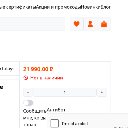
ые сертификаты
Акции и промокоды
Новинки
Блог
21 990.00
₽
tplays
Нет в наличии
ce
-
+
Антибот
Сообщить
мне, когда
товар