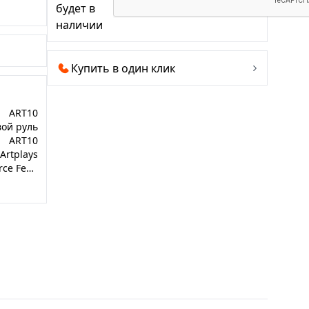
будет в
наличии
Купить в один клик
ART10
ой руль
ART10
Artplays
V-1600 Pro Force Feedback