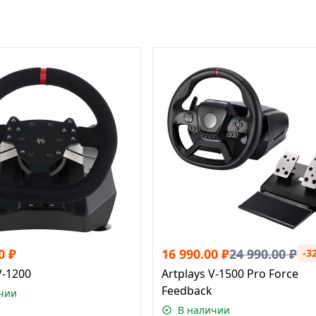
0
₽
16 990.00
₽
24 990.00
₽
-3
V-1200
Artplays V-1500 Pro Force
Feedback
чии
В наличии