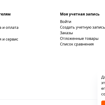
телям
Моя учетная запись
Войти
Создать учетную запис
а и оплата
Заказы
Отложенные товары
я и сервис
Список сравнения
Д
э
е
c