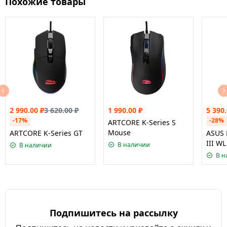
Похожие товары
2 990.00
₽
3 620.00
₽
1 990.00
₽
5 390
-17%
-28%
ARTCORE K-Series S
Mouse
ARTCORE K-Series GT
ASUS 
III WL
В наличии
В наличии
В н
Подпишитесь на рассылку