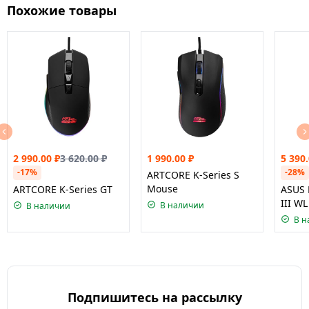
Похожие товары
2 990.00
₽
3 620.00
₽
1 990.00
₽
5 390
-17%
-28%
ARTCORE K-Series S
Mouse
ARTCORE K-Series GT
ASUS 
III WL
В наличии
В наличии
В н
Подпишитесь на рассылку