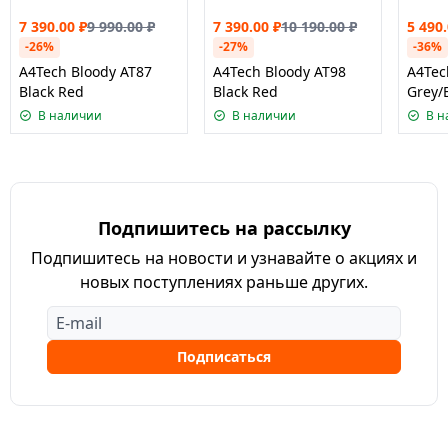
7 390.00
₽
9 990.00
₽
7 390.00
₽
10 190.00
₽
5 490
-26%
-27%
-36%
A4Tech Bloody AT87
A4Tech Bloody AT98
A4Tec
Black Red
Black Red
Grey/
В наличии
В наличии
В н
Подпишитесь на рассылку
Подпишитесь на новости и узнавайте о акциях и
новых поступлениях раньше других.
Подписаться