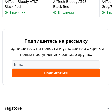
A4Tech Bloody AT87
A4Tech Bloody AT98
A4Tec
Black Red
Black Red
Grey/
В наличии
В наличии
В н
Подпишитесь на рассылку
Подпишитесь на новости и узнавайте о акциях и
новых поступлениях раньше других.
Подписаться
Fragstore