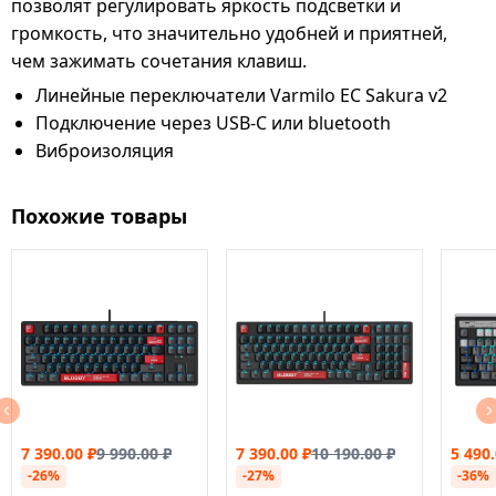
позволят регулировать яркость подсветки и
громкость, что значительно удобней и приятней,
чем зажимать сочетания клавиш.
Линейные переключатели Varmilo EC Sakura v2
Подключение через USB-C или bluetooth
Виброизоляция
Похожие товары
7 390.00
₽
9 990.00
₽
7 390.00
₽
10 190.00
₽
5 490
-26%
-27%
-36%