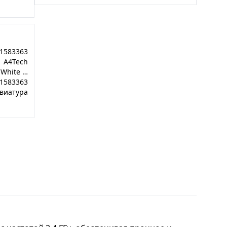
1583363
A4Tech
Fstyler FBK25 White slim
1583363
виатура