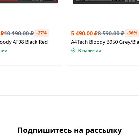
₽
10 190.00
₽
5 490.00
₽
8 590.00
₽
-27%
-36%
oody AT98 Black Red
A4Tech Bloody B950 Grey/Bl
чии
В наличии
Подпишитесь на рассылку