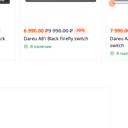
6 990.00
₽
9 990.00
₽
7 990.0
-30%
ack
Dareu A81 Black Firefly switch
Dareu A
switch
В наличии
В на