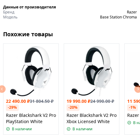
Данные от производителя
Бренд
Razer
Модель
Base Station Chroma
Похожие товары
22 490.00
₽
31 804.50
₽
19 990.00
₽
24 990.00
₽
11 59
-29%
-20%
-1%
Razer Blackshark V2 Pro
Razer Blackshark V2 Pro
Razer 
PlayStation White
Xbox Licensed White
В н
В наличии
В наличии