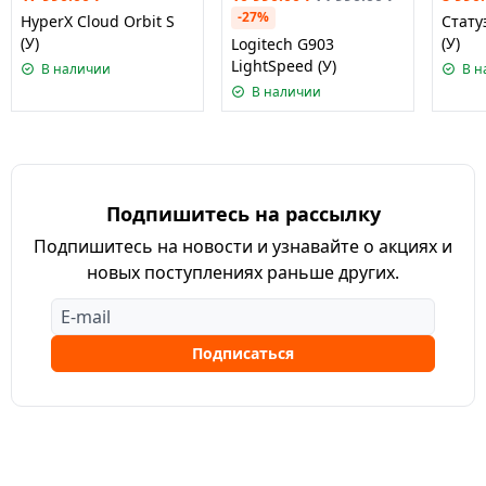
-27%
HyperX Cloud Orbit S
Стату
(У)
(У)
Logitech G903
LightSpeed (У)
В наличии
В н
В наличии
Подпишитесь на рассылку
Подпишитесь на новости и узнавайте о акциях и
новых поступлениях раньше других.
Подписаться