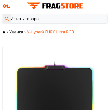
Уценка
У-HyperX FURY Ultra RGB