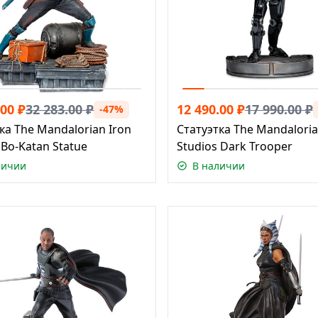
.00
₽
32 283.00
₽
12 490.00
₽
17 990.00
₽
-47%
ка The Mandalorian Iron
Статуэтка The Mandaloria
 Bo-Katan Statue
Studios Dark Trooper
личии
В наличии