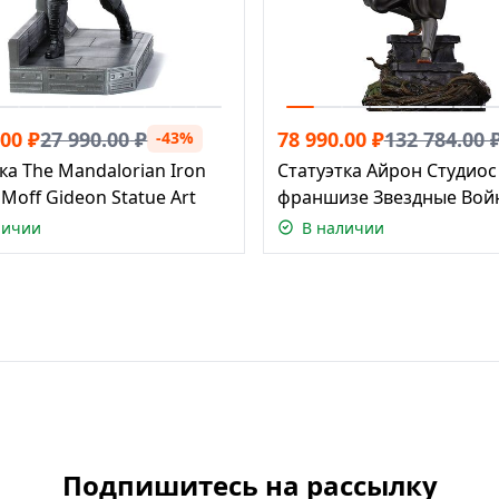
.00
₽
27 990.00
₽
78 990.00
₽
132 784.00
-43%
ка The Mandalorian Iron
Статуэтка Айрон Студиос
 Moff Gideon Statue Art
франшизе Звездные Войн
Асока Тано, масштаб 1:10
личии
В наличии
Подпишитесь на рассылку