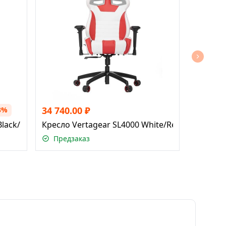
34 740.00
₽
3%
Black/Red
Кресло Vertagear SL4000 White/Red
Предзаказ