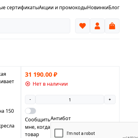
ые сертификаты
Акции и промокоды
Новинки
Блог
31 190.00
₽
кая
живает
Нет в наличии
-
+
на 150
Антибот
Сообщить
кресла
мне, когда
товар