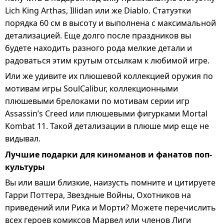
Lich King Arthas
,
Illidan
или же
Diablo
. Статуэтки
порядка 60 см в высоту и выполнена с максимальной
детализацией. Еще долго после праздников вы
будете находить разного рода мелкие детали и
радоваться этим крутым отсылкам к любимой игре.
Или же удивите их плюшевой коллекцией оружия по
мотивам игры
SoulCalibur
, коллекционными
плюшевыми брелоками по мотивам серии игр
Assassin’s Creed
или плюшевыми фигурками
Mortal
Kombat 11
. Такой детализации в плюше мир еще не
видывал.
Лучшие подарки для киноманов и фанатов поп-
культуры
Вы или ваши близкие, наизусть помните и цитируете
Гарри Поттера
,
Звездные Войны
,
Охотников на
приведений
или
Рика и Морти
? Можете перечислить
всех героев комиксов
Марвел
или членов Лиги