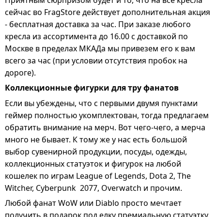
сейчас во FragStore действует дополнительная акция
-
бесплатная доставка за час
. При заказе любого
кресла из ассортимента до 16.00 c доставкой по
Москве в пределах МКАДа мы привезем его к вам
всего за час (при условии отсутствия пробок на
дороге).
Коллекционные фигурки для тру фанатов
Если вы убеждены, что с первыми двумя пунктами
геймер полностью укомплектован, тогда предлагаем
обратить внимание на мерч. Вот чего-чего, а мерча
много не бывает. К тому же у нас есть большой
выбор сувенирной продукции, посуды, одежды,
коллекционных статуэток и фигурок
на любой
кошелек по играм
League of Legends
,
Dota 2
,
The
Witcher
,
Cyberpunk 2077
,
Overwatch
и прочим.
Любой фанат WoW или Diablo просто мечтает
получить в подарок под елку премиальную статуэтку