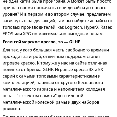
не одна катка была проиграна. А может быть просто
пришло время прокачать свои девайсы до нового
уровня? И в первом и во втором случае, предлагаем
заглянуть в раздел
акций
, там вы найдете девайсы от
топовых производителей, как
Logitech
,
HyperX
,
Razer
,
EPOS
или
XPG
по максимально выгодным ценам.
Если геймерское кресло, то — GLHF
Для тех, у кого большая часть свободного времени
проходит за игрой, отличным подарком станет
игровое кресло. К тому же у нас на сайте отличная
новинка от бренда GLHF. Игровые кресла 3X и 5X
серий с самыми топовыми характеристиками и
комплектацией, начиная от крутого бесшовного
металлического каркаса и наполнителя холодная
пена с “эффектом памяти” до стильной
металлической колесной рамы и двух наборов
роликов.
Приятным сюрпризом будет и то, что на все кресла