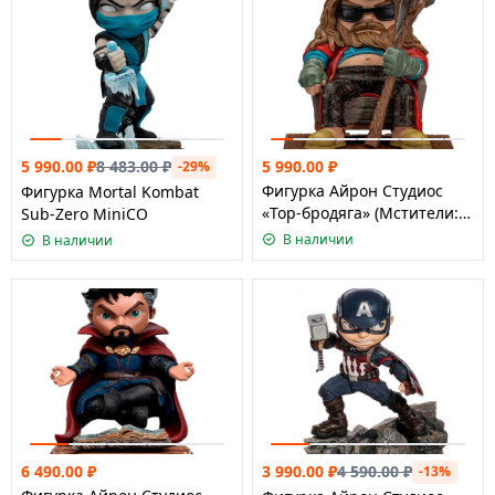
5 990.00
₽
5 990.00
₽
8 483.00
₽
-29%
Фигурка Айрон Студиос
Фигурка Mortal Kombat
«Тор-бродяга» (Мстители:
Sub-Zero MiniCO
Финал), серия Минико/
В наличии
В наличии
Iron Studios AVENGERS:
ENDGAME
6 490.00
₽
3 990.00
₽
4 590.00
₽
-13%