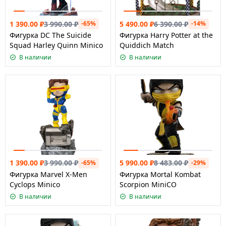
1 390.00
₽
3 990.00
₽
5 490.00
₽
6 390.00
₽
-65%
-14%
Фигурка DC The Suicide
Фигурка Harry Potter at the
Squad Harley Quinn Minico
Quiddich Match
В наличии
В наличии
1 390.00
₽
3 990.00
₽
5 990.00
₽
8 483.00
₽
-65%
-29%
Фигурка Marvel X-Men
Фигурка Mortal Kombat
Cyclops Minico
Scorpion MiniCO
В наличии
В наличии