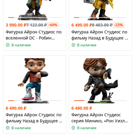
3 990.00
₽
7 123.00
₽
6 490.00
₽
8 483.00
₽
-44%
-23%
Фигурка Айрон Студиос по
Фигурка Айрон Студиос по
вселенной DC - Робин
фильму Назад в Будущее 2
Минико
- Доктор Браун Минико
В наличии
В наличии
6 490.00
₽
6 490.00
₽
Фигурка Айрон Студиос по
Фигурка Айрон Студиос
фильму Назад в Будущее 2
серия Минико, «Рон Уизли
- Марти МакФлай Минико
со сломанной палочкой»
В наличии
В наличии
Гарри Поттер/ Iron Studios