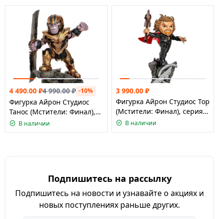
& M
3 990.00
₽
4 490.00
₽
4 990.00
₽
-10%
Фигурка Айрон Студиос Тор
Фигурка Айрон Студиос
(Мстители: Финал), серия
Танос (Мстители: Финал),
Минико/ Iron Studios &
серия Минико/ Iron Studios
В наличии
В наличии
Minico Avengers: Endgame
& Minico Avengers:
Endgame
Подпишитесь на рассылку
Подпишитесь на новости и узнавайте о акциях и
новых поступлениях раньше других.