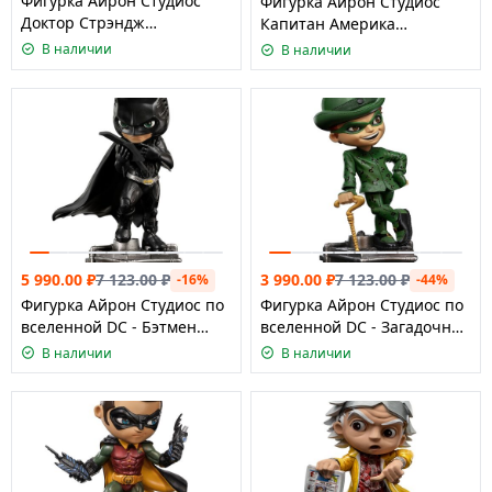
Фигурка Айрон Студиос
Фигурка Айрон Студиос
Доктор Стрэндж
Капитан Америка
(Мультивселенная
(Мстители: Финал), серия
В наличии
В наличии
безумия), серия Минико/
Минико/ Iron Studios &
Iron Studios & MiniCo
Minico Avenger
5 990.00
₽
7 123.00
₽
3 990.00
₽
7 123.00
₽
-16%
-44%
Фигурка Айрон Студиос по
Фигурка Айрон Студиос по
вселенной DC - Бэтмен
вселенной DC - Загадочник
Минико
Минико
В наличии
В наличии