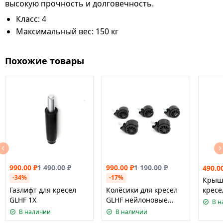
высокую прочность и долговечность.
Класс: 4
Максимальный вес: 150 кг
Похожие товары
990.00
₽
1 490.00
₽
990.00
₽
1 190.00
₽
490.0
-34%
-17%
Крышк
Газлифт для кресел
Колёсики для кресел
кресе
GLHF 1X
GLHF нейлоновые
1X/2X
В н
чёрные 60 мм (5 шт)
В наличии
В наличии