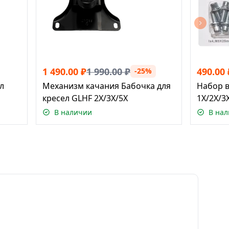
1 490.00
₽
1 990.00
₽
490.00
-25%
л
Механизм качания Бабочка для
Набор в
кресел GLHF 2X/3X/5X
1X/2X/3
В наличии
В на