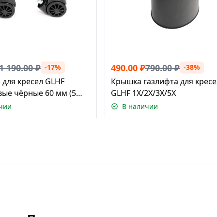
1 190.00
₽
490.00
₽
790.00
₽
-17%
-38%
 для кресел GLHF
Крышка газлифта для кресе
ые чёрные 60 мм (5
GLHF 1X/2X/3X/5X
чии
В наличии