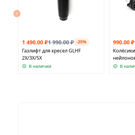
1 490.00
₽
1 990.00
₽
990.00
₽
-25%
Газлифт для кресел GLHF
Колёсики
2X/3X/5X
нейлонов
шт)
В наличии
В нали