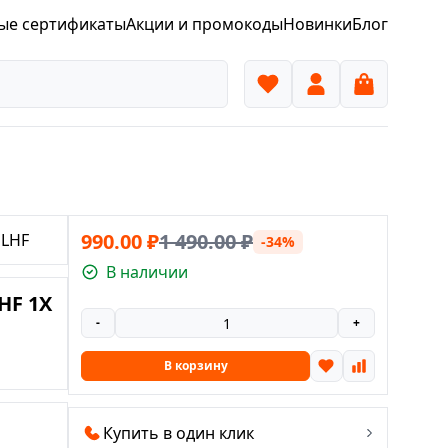
ые сертификаты
Акции и промокоды
Новинки
Блог
990.00
₽
1 490.00
₽
GLHF
-34%
В наличии
HF 1X
-
+
В корзину
Купить в один клик