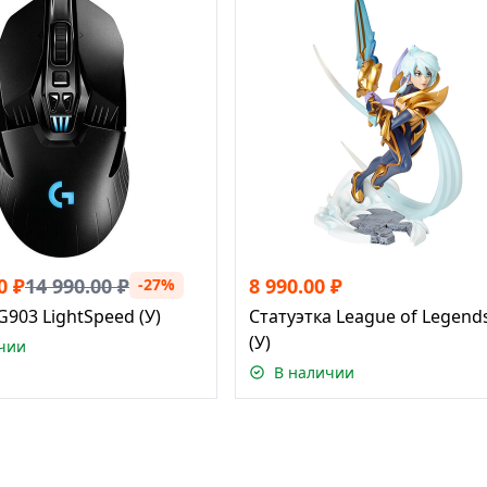
0
₽
14 990.00
₽
8 990.00
₽
-27%
G903 LightSpeed (У)
Статуэтка League of Legen
(У)
чии
В наличии