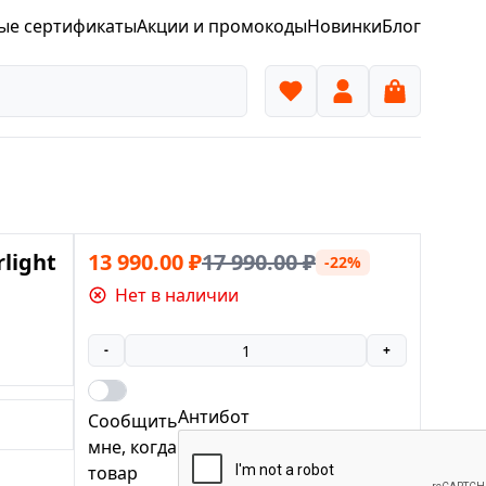
ые сертификаты
Акции и промокоды
Новинки
Блог
rlight
13 990.00
₽
17 990.00
₽
-22%
Нет в наличии
-
+
Антибот
Сообщить
мне, когда
товар