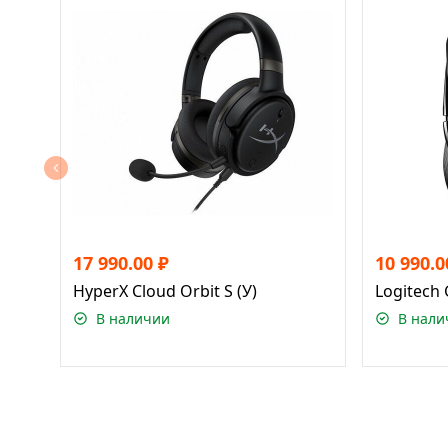
17 990.00
₽
10 990.0
HyperX Cloud Orbit S (У)
Logitech 
В наличии
В нали