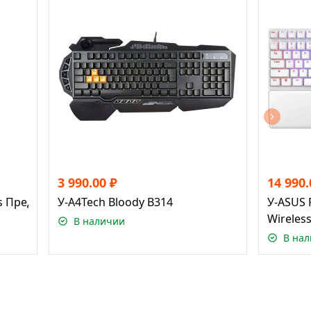
3 990.00
₽
14 990.
ds Предвестница зари Ривен
У-A4Tech Bloody B314
У-ASUS R
Wireles
В наличии
В на