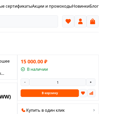
ые сертификаты
Акции и промокоды
Новинки
Блог
15 000.00
₽
рошее
В наличии
ы
-
+
В корзину
/WW)
Купить в один клик