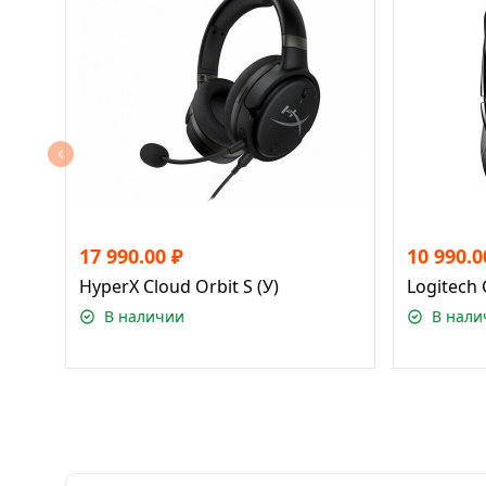
17 990.00
₽
10 990.0
HyperX Cloud Orbit S (У)
Logitech 
В наличии
В нали