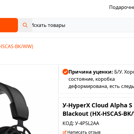
Подарочн
X-HSCAS-BK/WW)
Причина уценки:
Б/У. Хо
состояние, коробка
деформирована, есть след
эксплуатации
У-HyperX Cloud Alpha S
Blackout (HX-HSCAS-BK
КОД:
У-4P5L2AA
Написать отзыв