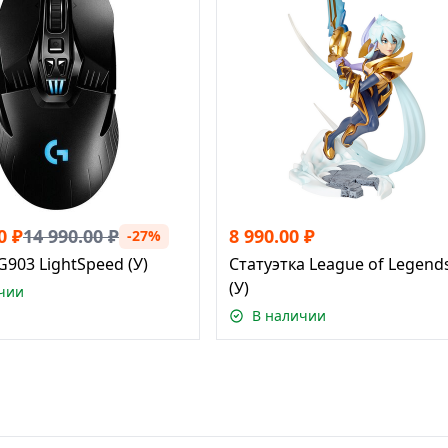
0
₽
14 990.00
₽
8 990.00
₽
-27%
G903 LightSpeed (У)
Статуэтка League of Legen
(У)
чии
В наличии