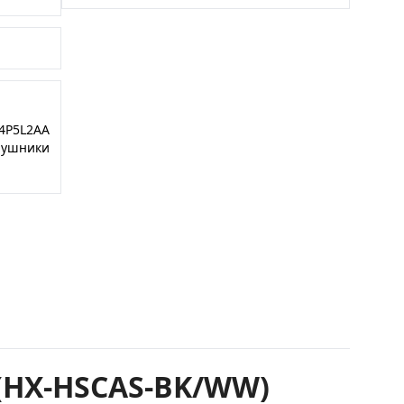
4P5L2AA
аушники
 (HX-HSCAS-BK/WW)