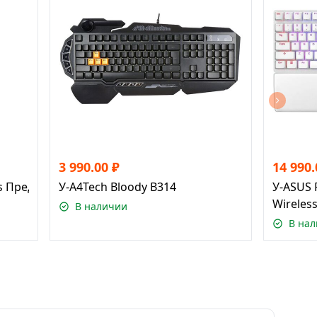
3 990.00
₽
14 990.
ds Предвестница зари Ривен
У-A4Tech Bloody B314
У-ASUS R
Wireles
В наличии
В на