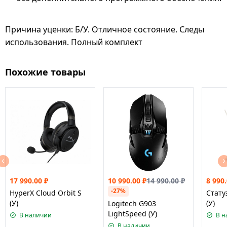
Причина уценки: Б/У. Отличное состояние. Следы
использования. Полный комплект
Похожие товары
17 990.00
₽
10 990.00
₽
14 990.00
₽
8 990
-27%
HyperX Cloud Orbit S
Стату
(У)
(У)
Logitech G903
LightSpeed (У)
В наличии
В н
В наличии