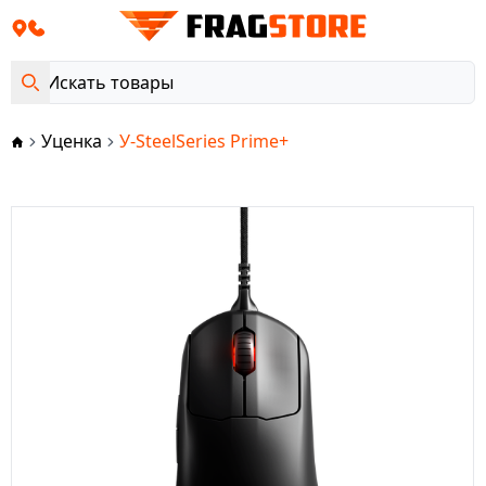
Уценка
У-SteelSeries Prime+