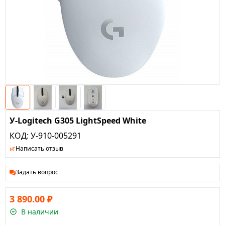
У-Logitech G305 LightSpeed White
КОД:
У-910-005291
Написать отзыв
Задать вопрос
3 890.00
₽
В наличии