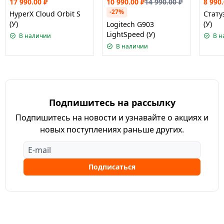
17 990.00
₽
10 990.00
₽
14 990.00
₽
8 990
-27%
HyperX Cloud Orbit S
Стату
(У)
(У)
Logitech G903
LightSpeed (У)
В наличии
В н
В наличии
Подпишитесь на рассылку
Подпишитесь на новости и узнавайте о акциях и
новых поступлениях раньше других.
Подписаться