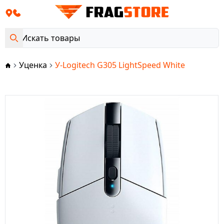
Уценка
У-Logitech G305 LightSpeed White