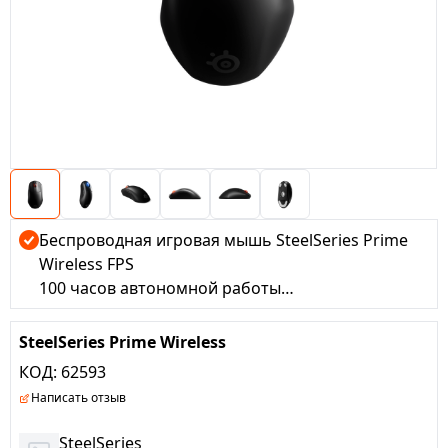
Беспроводная игровая мышь SteelSeries Prime
Wireless FPS
100 часов автономной работы
USB-C
Оптический сенсор TrueMove Air с разрешением
SteelSeries Prime Wireless
18 000 CPI
КОД:
62593
5 программируемых кнопок
Написать отзыв
Магнитооптические переключатели
Яркая RGB-подсветка Prism
SteelSeries