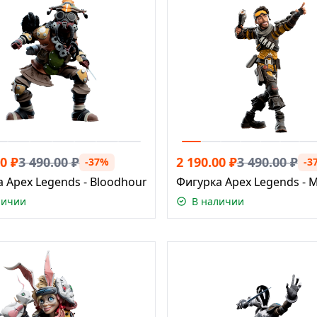
00
₽
3 490.00
₽
2 190.00
₽
3 490.00
₽
-37%
-3
а Apex Legends - Bloodhound
Фигурка Apex Legends - 
личии
В наличии