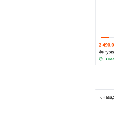
2 490.
Фигурка
В на
Наза