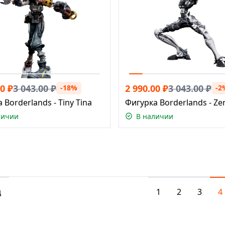
00
₽
3 043.00
₽
2 990.00
₽
3 043.00
₽
-18%
-2
 Borderlands - Tiny Tina
Фигурка Borderlands - Ze
личии
В наличии
д
1
2
3
4