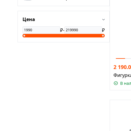
Цена
₽
-
₽
2 190.
Фигурк
В на