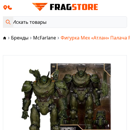
Бренды
McFarlane
Фигурка Мех «Атлан» Палача 