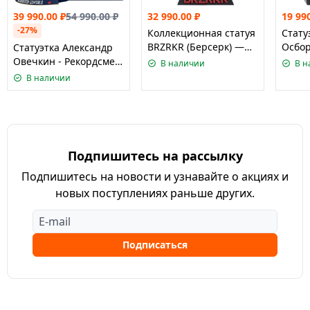
39 990.00
₽
54 990.00
₽
32 990.00
₽
19 99
-27%
Коллекционная статуя
Стату
BRZRKR (Берсерк) —
Осбор
Cтатуэтка Александр
Масштаб 1:10,
«Муз
Овечкин - Рекордсмен
В наличии
В н
Лимитированное
манья
по голам НХЛ от
В наличии
издание МакФарлейн/
1:10 
МакФарлейн/
BRZRKR B 1:
Ozzy 
McFarlane Toys NHL
Ma
Alex Ovechki
Подпишитесь на рассылку
Подпишитесь на новости и узнавайте о акциях и
новых поступлениях раньше других.
Подписаться