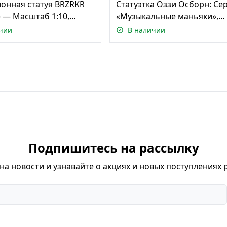
онная статуя BRZRKR
Статуэтка Оззи Осборн: Се
) — Масштаб 1:10,
«Музыкальные маньяки»,
ованное издание
масштаб 1:10 МакФарлейн/
чии
В наличии
йн/ BRZRKR B 1:
Osbourne (Music Ma
Подпишитесь на рассылку
а новости и узнавайте о акциях и новых поступлениях 