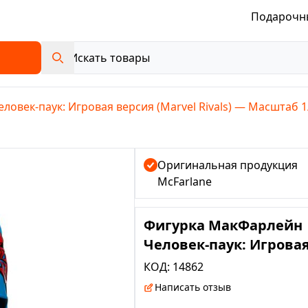
Подарочн
век-паук: Игровая версия (Marvel Rivals) — Масштаб 1/6
Оригинальная продукция
McFarlane
Фигурка МакФарлейн
Человек-паук: Игрова
версия (Marvel Rivals)
КОД:
14862
Масштаб 1/6/ Marvel Ri
Написать отзыв
Spider