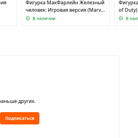
рия
Фигурка МакФарлейн Железный
Фигурка
человек: Игровая версия (Marvel
of Duty
 Ozzy
Rivals) — Масштаб 1/6/ Marvel
Duty Bu
В наличии
В на
Rivals Iro
Figure 
раньше других.
Подписаться