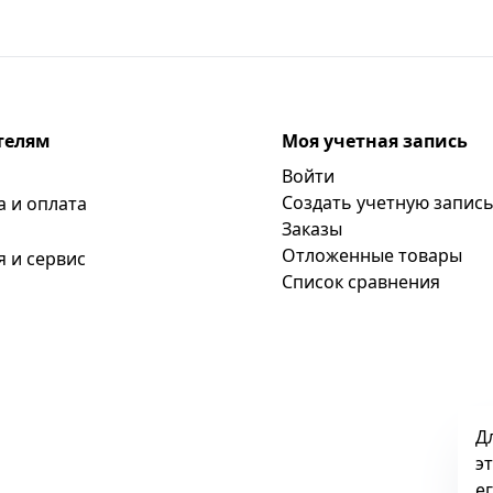
телям
Моя учетная запись
Войти
Создать учетную запис
а и оплата
Заказы
Отложенные товары
я и сервис
Список сравнения
Д
э
е