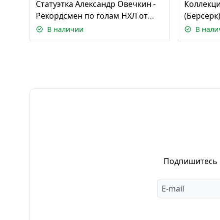
Cтатуэтка Александр Овечкин -
Коллекци
Рекордсмен по голам НХЛ от
(Берсерк
МакФарлейн/ McFarlane Toys
Лимитир
В наличии
В нали
NHL Alex Ovechki
МакФарле
Подпишитесь н