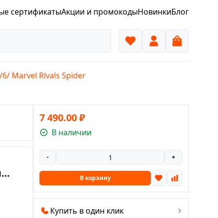
ые сертификаты
Акции и промокоды
Новинки
Блог
/ Marvel Rivals Spider
7 490.00
₽
В наличии
-
+
я
В корзину
 —
vals
Купить в один клик