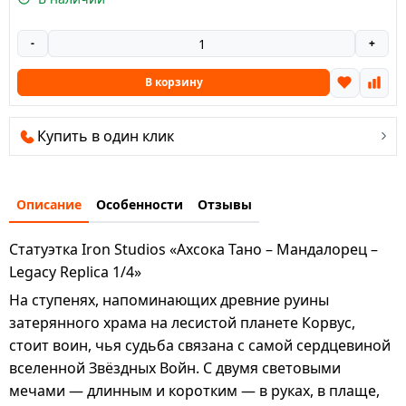
-
+
В корзину
Купить в один клик
Описание
Особенности
Отзывы
Статуэтка Iron Studios «Ахсока Тано – Мандалорец –
Legacy Replica 1/4»
На ступенях, напоминающих
древние руины
затерянного храма
на лесистой планете
Корвус
,
стоит воин, чья судьба связана с самой сердцевиной
вселенной Звёздных Войн. С
двумя световыми
мечами
— длинным и коротким — в руках, в плаще,