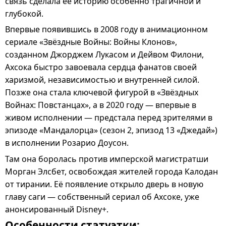
связь сделала её историю особенно трагичной и
глубокой.
Впервые появившись в 2008 году в анимационном
сериале
«Звёздные Войны: Войны Клонов»
,
созданном
Джорджем Лукасом
и
Дейвом Филони
,
Ахсока быстро завоевала сердца фанатов своей
харизмой, независимостью и внутренней силой
.
Позже она стала ключевой фигурой в
«Звёздных
Войнах: Повстанцах»
, а в 2020 году — впервые в
живом исполнении
— предстала перед зрителями в
эпизоде
«Мандалорца» (сезон 2, эпизод 13 «Джедай»)
в исполнении
Розарио Доусон
.
Там она боролась против
имперской магистратши
Морган Элсбет
, освобождая жителей города
Калодан
от тирании. Её появление открыло дверь в новую
главу саги —
собственный сериал об Ахсоке
, уже
анонсированный Disney+.
Особенности статуэтки: