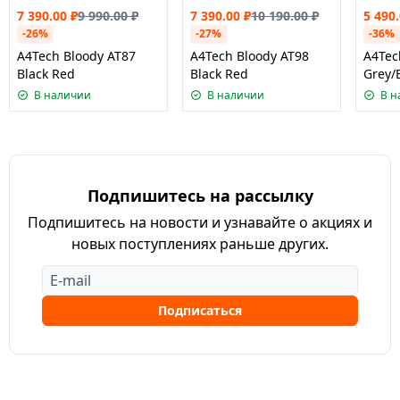
7 390.00
₽
9 990.00
₽
7 390.00
₽
10 190.00
₽
5 490
-26%
-27%
-36%
A4Tech Bloody AT87
A4Tech Bloody AT98
A4Tec
Black Red
Black Red
Grey/
В наличии
В наличии
В н
Подпишитесь на рассылку
Подпишитесь на новости и узнавайте о акциях и
новых поступлениях раньше других.
Подписаться