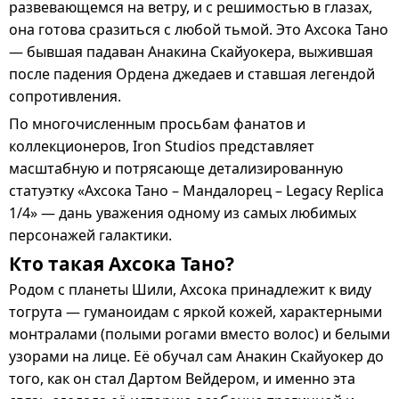
развевающемся на ветру, и с решимостью в глазах,
она готова сразиться с любой тьмой. Это
Ахсока Тано
— бывшая падаван
Анакина Скайуокера
, выжившая
после падения Ордена джедаев и ставшая легендой
сопротивления.
По многочисленным просьбам фанатов и
коллекционеров,
Iron Studios
представляет
масштабную и потрясающе детализированную
статуэтку
«Ахсока Тано – Мандалорец – Legacy Replica
1/4»
— дань уважения одному из самых любимых
персонажей галактики.
Кто такая Ахсока Тано?
Родом с планеты
Шили
, Ахсока принадлежит к виду
тогрута
— гуманоидам с
яркой кожей
,
характерными
монтралами
(полыми рогами вместо волос) и
белыми
узорами на лице
. Её обучал сам
Анакин Скайуокер
до
того, как он стал Дартом Вейдером, и именно эта