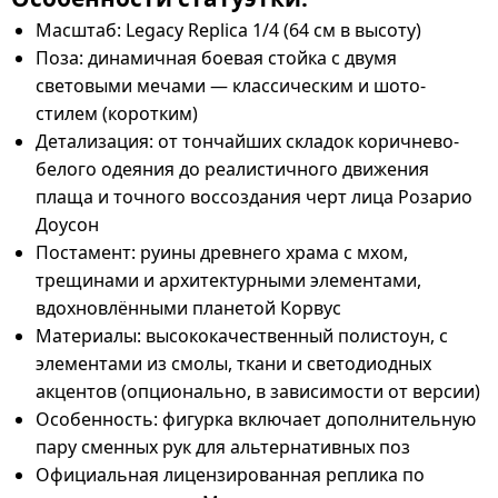
Масштаб
: Legacy Replica 1/4 (64 см в высоту)
Поза
: динамичная боевая стойка с
двумя
световыми мечами
— классическим и шото-
стилем (коротким)
Детализация
: от тончайших складок
коричнево-
белого одеяния
до реалистичного движения
плаща
и точного воссоздания черт лица
Розарио
Доусон
Постамент
: руины древнего храма с мхом,
трещинами и архитектурными элементами,
вдохновлёнными планетой Корвус
Материалы
: высококачественный
полистоун
, с
элементами из
смолы, ткани и светодиодных
акцентов
(опционально, в зависимости от версии)
Особенность
: фигурка включает
дополнительную
пару сменных рук
для альтернативных поз
Официальная лицензированная реплика
по