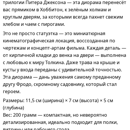
трилогии Питера Джексона — эта диорама перенесёт
вас прямиком в Хоббитон, к зелёным холмам и
круглым дверям, за которыми всегда пахнет свежим
хлебом и чаем с пирогами.
Это не просто статуэтка — это миниатюрная
кинематографическая локация, воссозданная по
чертежам и концепт-артам фильма. Каждая деталь —
от кирпичной кладки до венка на двери — выполнена
с любовью к миру Толкина. Даже трава на крыше и
кусты у входа переданы с удивительной точностью.
Эта диорама — дань уважения самому преданному
другу Фродо, скромному садовнику, который стал
героем.
Размеры: 11,5 см (ширина) × 7 см (высота) × 5 см
(глубина)
Вес: 200 грамм — компактная, но невероятно
детализированная, идеально подходит для полки,
витрины или рабочего стола