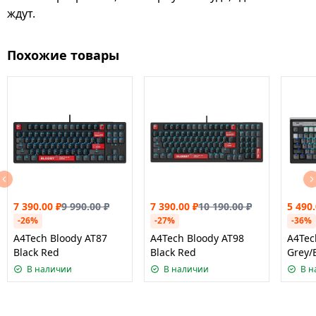
ждут.
Похожие товары
7 390.00
₽
9 990.00
₽
7 390.00
₽
10 190.00
₽
5 490
-26%
-27%
-36%
A4Tech Bloody AT87
A4Tech Bloody AT98
A4Tec
Black Red
Black Red
Grey/
В наличии
В наличии
В н