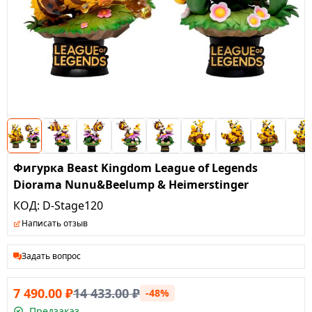
Фигурка Beast Kingdom League of Legends
Diorama Nunu&Beelump & Heimerstinger
КОД:
D-Stage120
Написать отзыв
Задать вопрос
7 490.00
₽
14 433.00
₽
-48%
Предзаказ