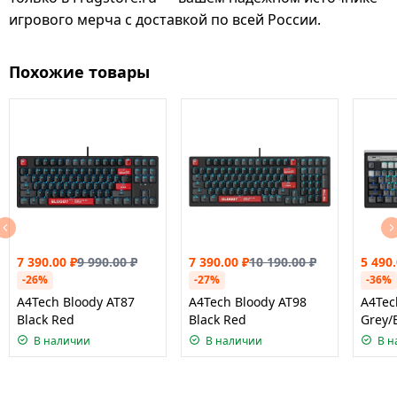
игрового мерча с доставкой по всей России.
Похожие товары
7 390.00
₽
9 990.00
₽
7 390.00
₽
10 190.00
₽
5 490
-26%
-27%
-36%
A4Tech Bloody AT87
A4Tech Bloody AT98
A4Tec
Black Red
Black Red
Grey/
В наличии
В наличии
В н