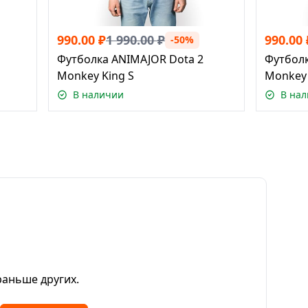
990.00
₽
1 990.00
₽
990.00
-50%
Футболка ANIMAJOR Dota 2
Футболк
Monkey King S
Monkey 
В наличии
В на
раньше других.