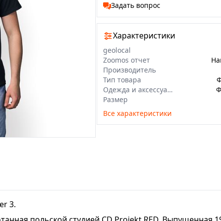
Задать вопрос
Характеристики
geolocal
Zoomos отчет
На
Производитель
Тип товара
Ф
Одежда и аксессуары
Ф
Размер
Все характеристики
r 3.
анная польской студией CD Projekt RED. Выпущенная 19 м