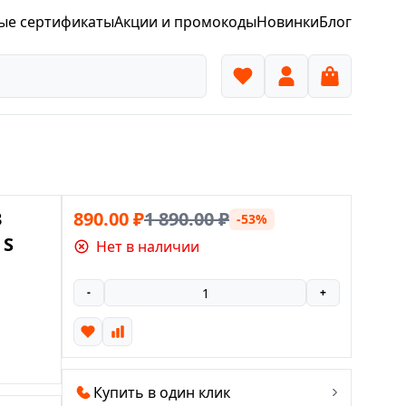
ые сертификаты
Акции и промокоды
Новинки
Блог
3
890.00
₽
1 890.00
₽
-53%
 S
Нет в наличии
-
+
Купить в один клик