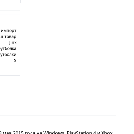
импорт
ш товар
Jinx
утболка
утболки
S
ая 2015 года на Windows, PlayStation 4 и Xbox