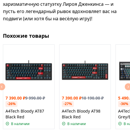
харизматичную статуэтку Лироя Дженкинса — и
пусть его легендарный рывок вдохновляет вас на
подвиги (или хотя бы на весёлую игру)!
Похожие товары
7 390.00
₽
9 990.00
₽
7 390.00
₽
10 190.00
₽
5 490
-26%
-27%
-36%
A4Tech Bloody AT87
A4Tech Bloody AT98
A4Tec
Black Red
Black Red
Grey/
В наличии
В наличии
В н