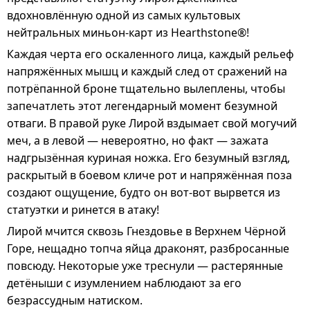
вдохновлённую одной из самых культовых
нейтральных миньон-карт из Hearthstone®!
Каждая черта его оскаленного лица, каждый рельеф
напряжённых мышц и каждый след от сражений на
потрёпанной броне тщательно вылеплены, чтобы
запечатлеть этот легендарный момент безумной
отваги. В правой руке Лирой вздымает свой могучий
меч, а в левой — невероятно, но факт — зажата
надгрызённая куриная ножка. Его безумный взгляд,
раскрытый в боевом кличе рот и напряжённая поза
создают ощущение, будто он вот-вот вырвется из
статуэтки и ринется в атаку!
Лирой мчится сквозь Гнездовье в Верхнем Чёрной
Горе, нещадно топча яйца драконят, разбросанные
повсюду. Некоторые уже треснули — растерянные
детёныши с изумлением наблюдают за его
безрассудным натиском.