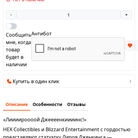
-
+
Антибот
Сообщить
мне, когда
товар
будет в
наличии
Купить в один клик
Описание
Особенности
Отзывы
«Лиииироооой Джеееенкиииинс!»
HEX Collectibles и Blizzard Entertainment с гордостью
представляют статуэтку Лироя Дженкинса —