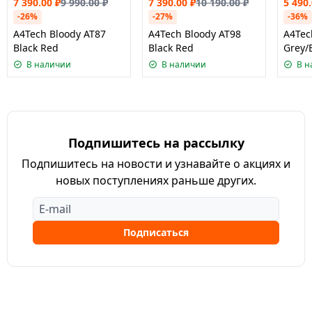
7 390.00
₽
9 990.00
₽
7 390.00
₽
10 190.00
₽
5 490
-26%
-27%
-36%
A4Tech Bloody AT87
A4Tech Bloody AT98
A4Tec
Black Red
Black Red
Grey/
В наличии
В наличии
В н
Подпишитесь на рассылку
Подпишитесь на новости и узнавайте о акциях и
новых поступлениях раньше других.
Подписаться