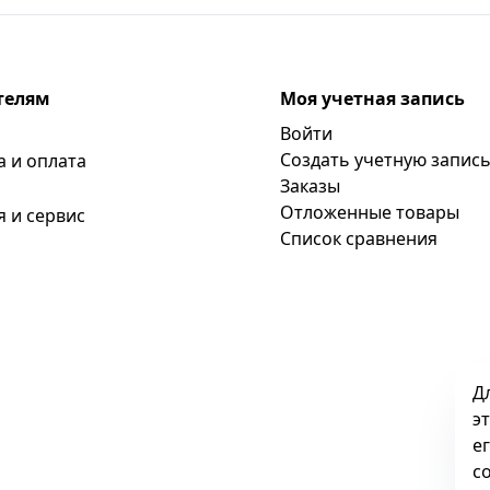
телям
Моя учетная запись
Войти
Создать учетную запис
а и оплата
Заказы
Отложенные товары
я и сервис
Список сравнения
Д
э
е
c