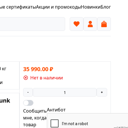
ые сертификаты
Акции и промокоды
Новинки
Блог
35 990.00
₽
 кг
Нет в наличии
ки
-
+
punk
Антибот
Сообщить
мне, когда
товар