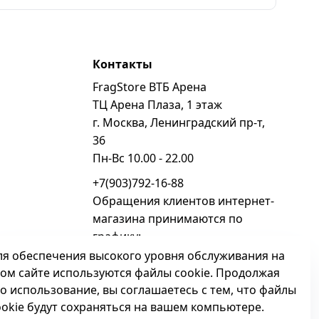
Контакты
FragStore ВТБ Арена
ь
ТЦ Арена Плаза, 1 этаж
г. Москва, Ленинградский пр-т,
36
Пн-Вс 10.00 - 22.00
+7(903)792-16-88
Обращения клиентов интернет-
магазина принимаются по
графику:
Пн - Вс 10.00 - 22.00
ля обеспечения высокого уровня обслуживания на
том сайте используются файлы cookie. Продолжая
sales@fragstore.ru
го использование, вы соглашаетесь с тем, что файлы
Посмотреть на карте
ookie будут сохраняться на вашем компьютере.