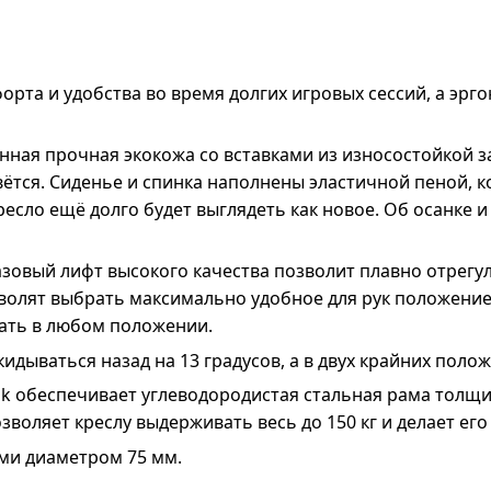
форта и удобства во время долгих игровых сессий, а э
нная прочная экокожа со вставками из износостойкой з
вётся. Сиденье и спинка наполнены эластичной пеной, 
ресло ещё долго будет выглядеть как новое. Об осанке 
азовый лифт высокого качества позволит плавно отрегу
олят выбрать максимально удобное для рук положение.
вать в любом положении.
идываться назад на 13 градусов, а в двух крайних пол
k обеспечивает углеводородистая стальная рама толщи
оляет креслу выдерживать весь до 150 кг и делает его
ми диаметром 75 мм.