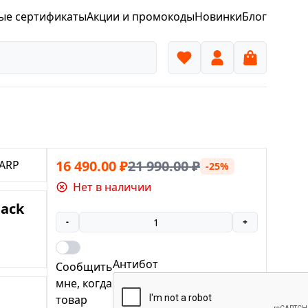
ые сертификаты
Акции и промокоды
Новинки
Блог
16 490.00
₽
21 990.00
₽
ARP
-25%
Нет в наличии
lack
-
+
Антибот
Сообщить
мне, когда
товар