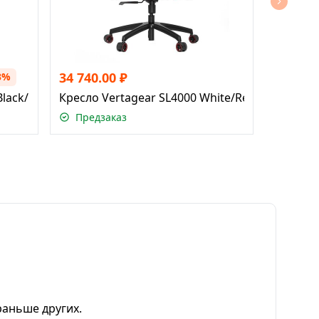
34 740.00
₽
3%
Black/Red
Кресло Vertagear SL4000 White/Red
Предзаказ
раньше других.