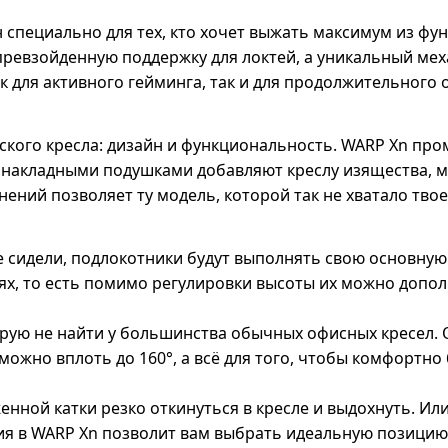
специально для тех, кто хочет выжать максимум из фун
епревзойденную поддержку для локтей, а уникальный ме
 для активного гейминга, так и для продолжительного 
ского кресла: дизайн и функциональность. WARP Xn про
накладными подушками добавляют креслу изящества, м
ений позволяет ту модель, которой так не хватало твое
 сидели, подлокотники будут выполнять свою основную 
тях, то есть помимо регулировки высоты их можно допол
рую не найти у большинства обычных офисных кресел.
можно вплоть до 160°, а всё для того, чтобы комфортно 
ной катки резко откинуться в кресле и выдохнуть. Или у
я в WARP Xn позволит вам выбрать идеальную позицию ка