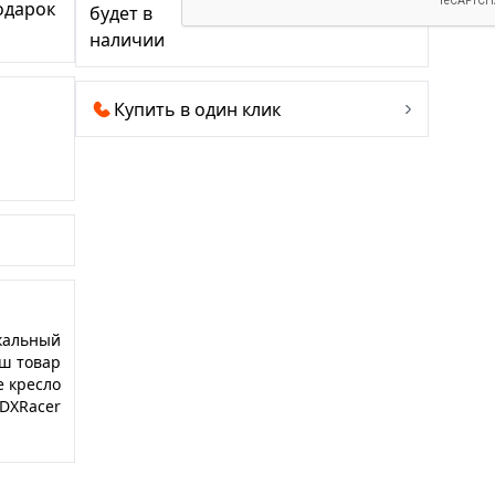
одарок
будет в
наличии
Купить в один клик
кальный
ш товар
е кресло
DXRacer