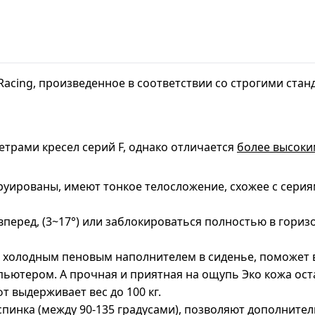
Racing, произведенное в соответствии со строгими ста
трами кресел серий F, однако отличается
более высоки
руированы, имеют тонкое телосложение, схожее с сери
 вперед, (3~17°) или заблокироваться полностью в гори
м холодным пеновым наполнителем в сиденье, поможет 
мпьютером. А прочная и приятная на ощупь Эко кожа ос
 выдерживает вес до 100 кг.
пинка (между 90-135 градусами), позволяют дополнител