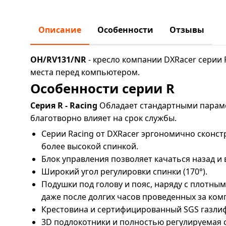
Описание
Особенности
Отзывы
OH/RV131/NR
- кресло компании DXRacer серии 
места перед компьютером.
Особенности серии R
Серия R - Racing
Обладает стандартными параме
благотворно влияет на срок службы.
Серии Racing от DXRacer эргономично сконст
более высокой спинкой.
Блок управления позволяет качаться назад и
Широкий угол регулировки спинки (170°).
Подушки под голову и пояс, наряду с плотны
даже после долгих часов проведенных за ко
Крестовина и сертифицированный SGS газлифт
3D подлокотники и полностью регулируемая с