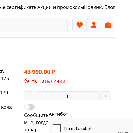
ые сертификаты
Акции и промокоды
Новинки
Блог
43 990.00
₽
г.
 175
Нет в наличии
 170
-
+
 кожа
Антибот
Сообщить
,
мне, когда
товар