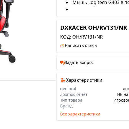
Мышь Logitech G403 в п
DXRACER OH/RV131/NR
КОД:
OH/RV131/NR
Написать отзыв
Задать вопрос
Характеристики
geolocal
ло
Zoomos отчет
НЕ на
Тип товара
Игрово
Бренд
Все характеристики