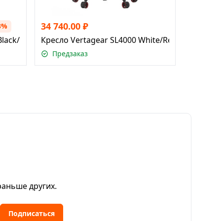
34 740.00
₽
3%
Black/Red
Кресло Vertagear SL4000 White/Red
Предзаказ
раньше других.
Подписаться