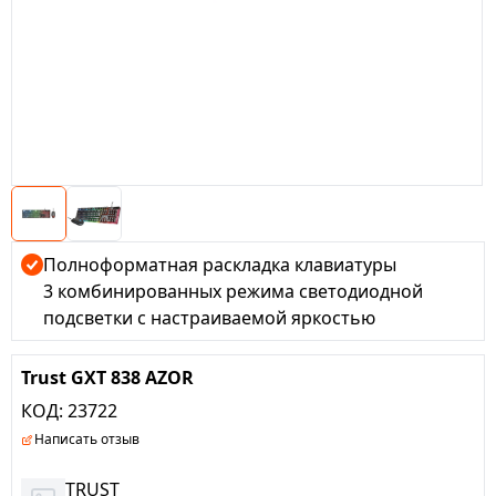
Полноформатная раскладка клавиатуры
3 комбинированных режима светодиодной
подсветки с настраиваемой яркостью
Надежное распознавание комбинаций клавиш
(до 8 одновременных нажатий)
Trust GXT 838 AZOR
Переключатель игрового режима, прямое
КОД:
23722
отключение клавиши Windows
Написать отзыв
Резиновые ножки, предотвращающие
скольжение, и 2 уровня регулировки наклона
TRUST