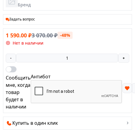
12 мультимедийных функциональных клавиш
Бренд
Кнопка выбора скорости на мыши (800–
3000 точек на дюйм)
Задать вопрос
6 кнопок мыши
Безостановочная смена цветов
1 590.00
₽
3 070.00
₽
-48%
Гладкие насадки для скольжения с минимальным
Нет в наличии
трением
-
+
Антибот
Сообщить
мне, когда
товар
будет в
наличии
Купить в один клик