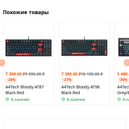
Похожие товары
7 390.00
₽
9 990.00
₽
7 390.00
₽
10 190.00
₽
5 490
-26%
-27%
-36%
A4Tech Bloody AT87
A4Tech Bloody AT98
A4Tec
Black Red
Black Red
Grey/
В наличии
В наличии
В н