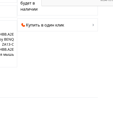
будет в
наличии
Купить в один клик
HBB.A2E
 by BENQ
ZA13-C
HBB.A2E
ая мышь