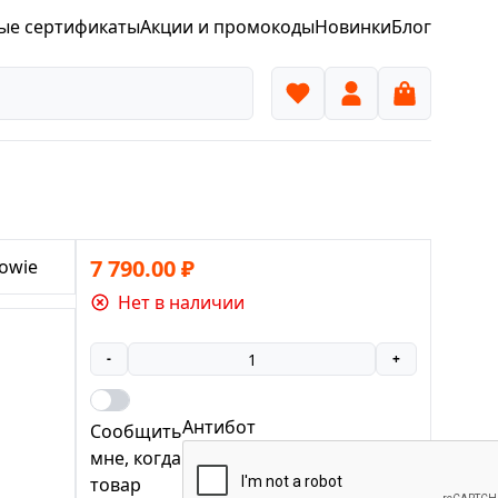
ые сертификаты
Акции и промокоды
Новинки
Блог
7 790.00
₽
owie
Нет в наличии
-
+
Антибот
Сообщить
мне, когда
товар