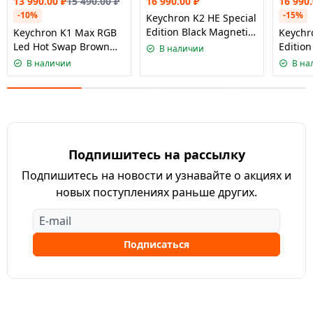
13 990.00
₽
15 490.00
₽
16 990.00
₽
16 990
-10%
-15%
Keychron K2 HE Special
Edition Black Magnetic
Keychron K1 Max RGB
Keychr
Nebula Switch
Led Hot Swap Brown
Editio
В наличии
Switch
Nebula
В наличии
В на
Подпишитесь на рассылку
Подпишитесь на новости и узнавайте о акциях и
новых поступлениях раньше других.
Подписаться