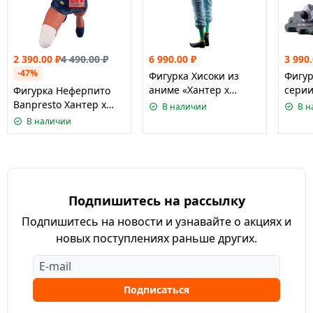
2 390.00
₽
4 490.00
₽
6 990.00
₽
3 990
-47%
Фигурка Хисоки из
Фигур
аниме «Хантер х
серии
Фигурка Неферпито
Хантер» (линейка
сага»
Banpresto Хантер х
В наличии
В н
Грандиста)/ Bandai
издан
Хантер
В наличии
Hunter x Hunter -
Hunte
Grandista Hy
Memor
Подпишитесь на рассылку
Подпишитесь на новости и узнавайте о акциях и
новых поступлениях раньше других.
Подписаться