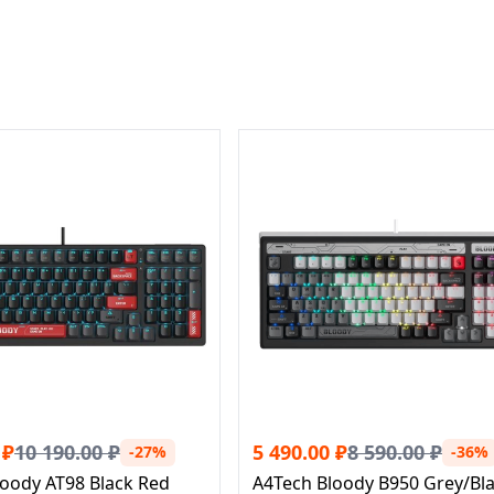
₽
10 190.00
₽
5 490.00
₽
8 590.00
₽
-27%
-36%
oody AT98 Black Red
A4Tech Bloody B950 Grey/Bl