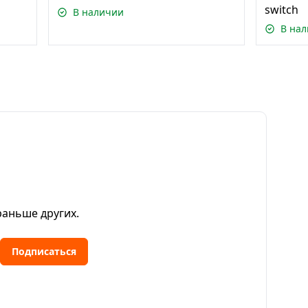
switch
В наличии
В на
раньше других.
Подписаться