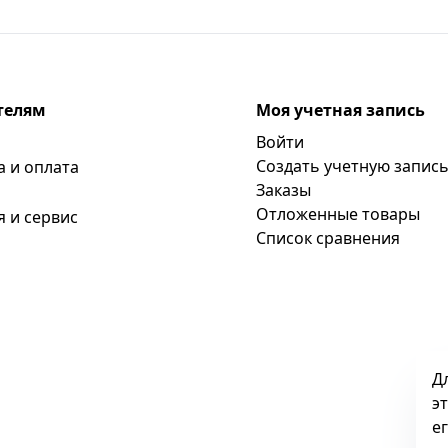
телям
Моя учетная запись
Войти
Создать учетную запис
а и оплата
Заказы
Отложенные товары
я и сервис
Список сравнения
Д
э
е