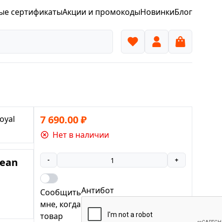
ые сертификаты
Акции и промокоды
Новинки
Блог
7 690.00
₽
oyal
Нет в наличии
cean
-
+
Антибот
Сообщить
мне, когда
товар