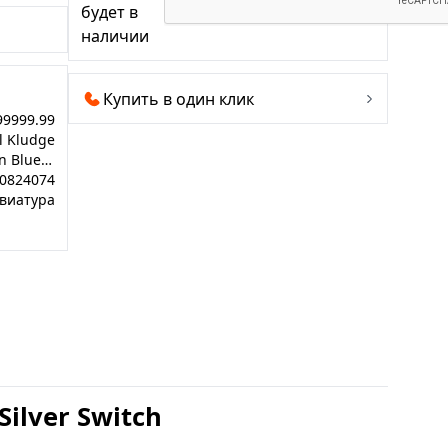
будет в
наличии
Купить в один клик
99999.99
l Kludge
RK-M75 Ocean Blue RK Silver Switch
0824074
виатура
ilver Switch