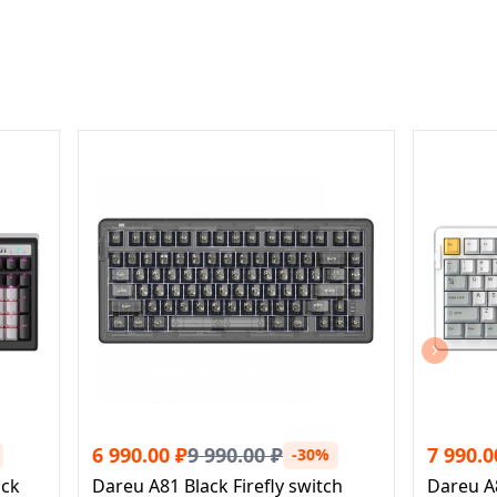
6 990.00
₽
9 990.00
₽
7 990.0
-30%
ack
Dareu A81 Black Firefly switch
Dareu A